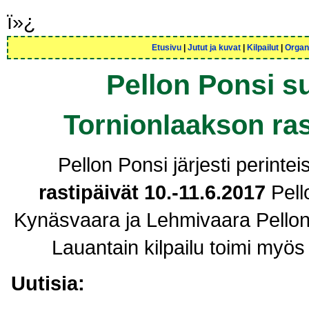
ï»¿
Etusivu
|
Jutut ja kuvat
|
Kilpailut
|
Organ
Pellon Ponsi s
Tornionlaakson ras
Pellon Ponsi järjesti perintei
rastipäivät 10.-11.6.2017
Pell
Kynäsvaara ja Lehmivaara Pellon
Lauantain kilpailu toimi my
Uutisia: