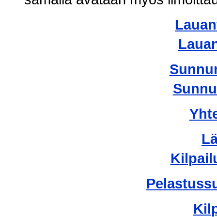
Lauant
Lauan
Sunnun
Sunnun
Yhte
Lä
Kilpail
Pelastuss
Kil