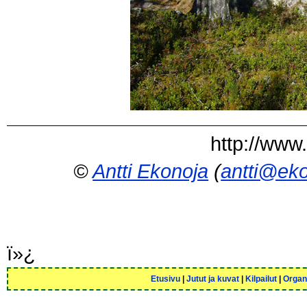
http://www
©
Antti Ekonoja
(
antti@eko
ï»¿
Etusivu
|
Jutut ja kuvat
|
Kilpailut
|
Organ