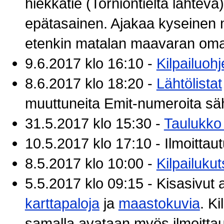
hiekkatie (Torniontieltä lähte
epätasainen. Ajakaa kyseinen n
etenkin matalan maavaran omaav
9.6.2017 klo 16:10 -
Kilpailuohj
8.6.2017 klo 18:20 -
Lähtölistat
muuttuneita Emit-numeroita sä
31.5.2017 klo 15:30 -
Taulukko 
10.5.2017 klo 17:10 - Ilmoitta
8.5.2017 klo 10:00 -
Kilpailuku
5.5.2017 klo 09:15 - Kisasivut a
karttapaloja
ja
maastokuvia
. Ki
samalla avataan myös ilmoitt