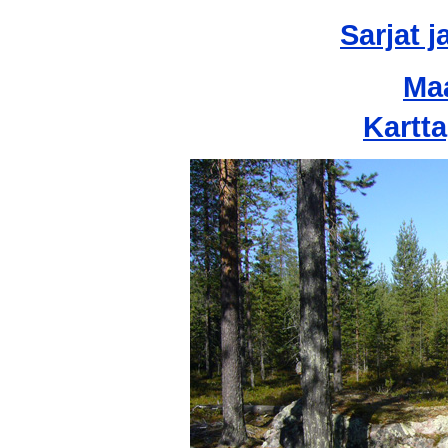
Sarjat j
Ma
Kartta