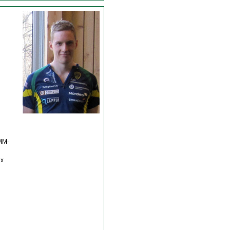
 MM-
 x