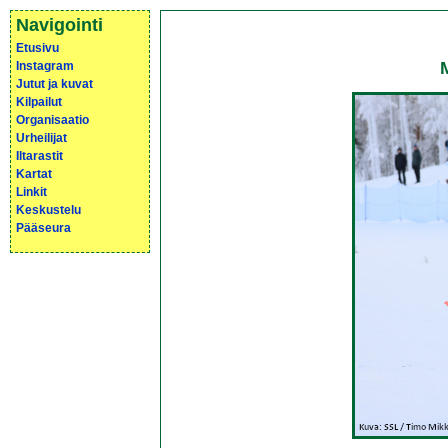
Navigointi
Etusivu
Instagram
Jutut ja kuvat
Kilpailut
Organisaatio
Urheilijat
Iltarastit
Kartat
Linkit
Keskustelu
Pääseura